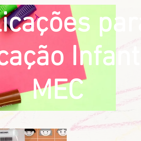
icações par
ação Infanti
MEC