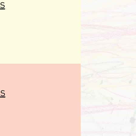
os
os